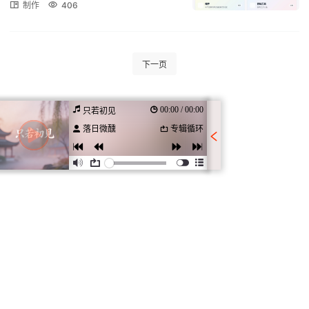
制作
406
下一页
00:00 / 00:00
只若初见
落日微醺
专辑循环
只若初见
演唱：落日微醺
作词：刘长城
作曲：刘长城
制作：夜白文化
繁花中 谁在顾盼流连
下眉头 相思却上心间