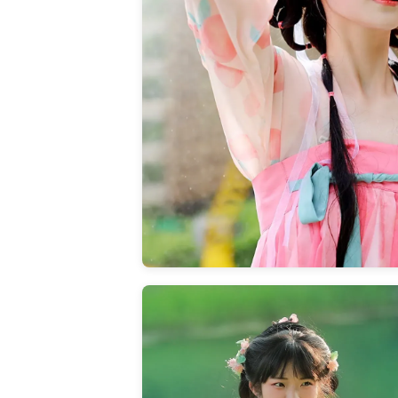
蜜桃
2026-07-08
727