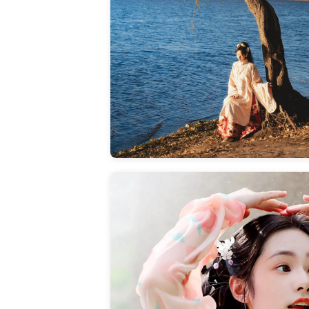
山川如酒
2026-07-08
1,087