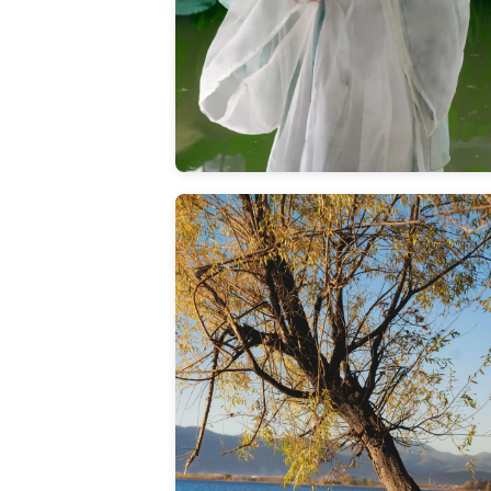
误入藕花深处
2026-07-08
280