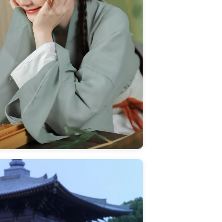
豆粥
026-07-08
832