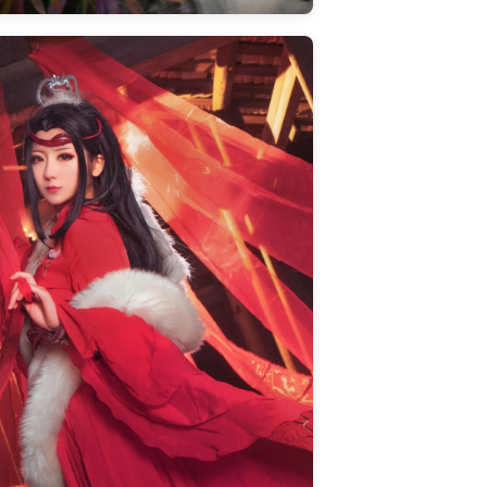
静竹不知
026-07-08
1,367