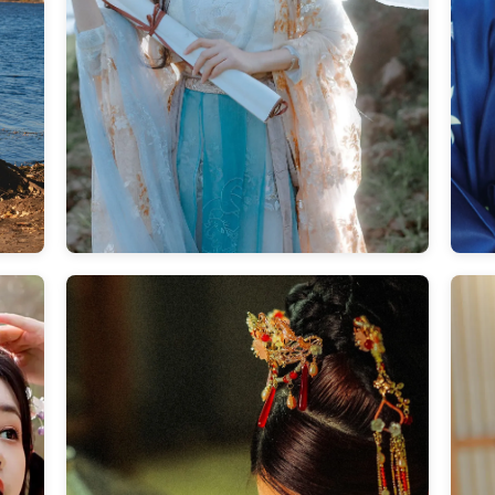
清平调
青
2026-07-08
1,432
2