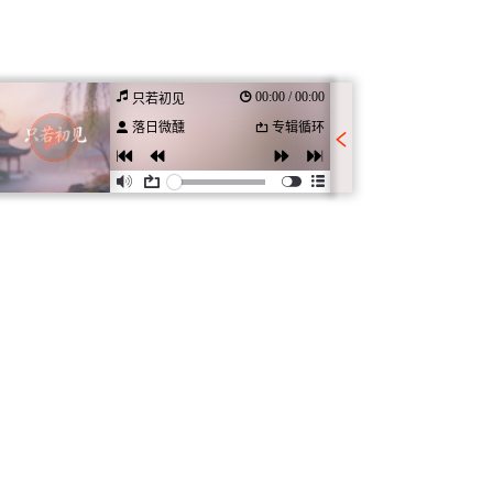
00:00 / 00:00
只若初见
落日微醺
专辑循环