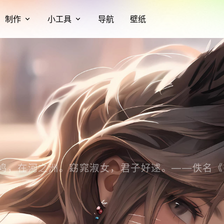
制作
小工具
导航
壁纸
鸠，在河之洲。窈窕淑女，君子好逑。——佚名《