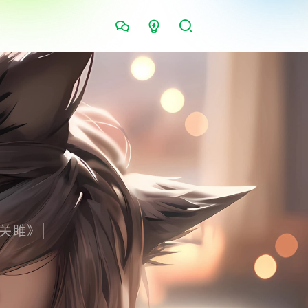
关雎》
|