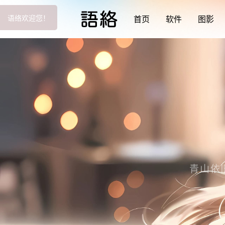
首页
软件
图影
青山依