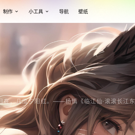
制作
小工具
导航
壁纸
旧在，几度夕阳红。——杨慎《临江仙·滚滚长江