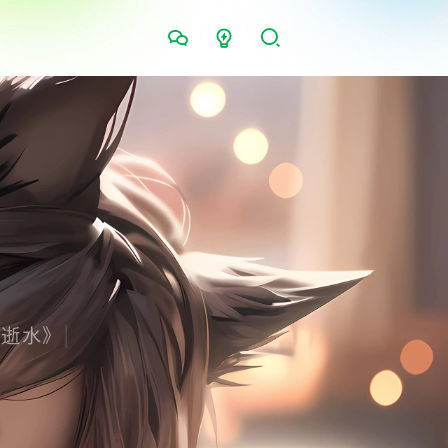
东逝水》
|