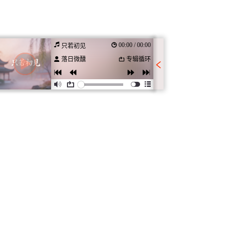
00:00 / 00:00
只若初见
落日微醺
专辑循环