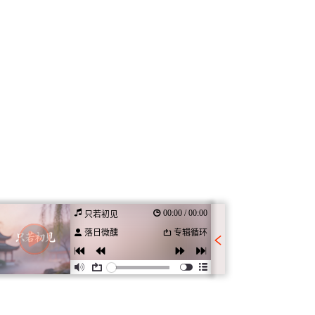
00:00 / 00:00
只若初见
落日微醺
专辑循环