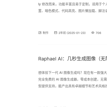
ly 修改而来，功能丰富且易于定制，适用于
置、暗色模式、代码高亮、图片懒加载、脚注
的标签选项、文章字数统计、AI摘要、广告挂
体验，支持沉浸式状态栏、
制作
2年前 (2025-01-23)
706
Raphael AI：几秒生成图像（
想体验下一代 AI 图像生成吗？现在有一款
完全免费的 AI 图像生成器，零成本创建，无需注
型提供支持，能产出具有卓越细节和艺术风格
释复杂提示词，还有文本覆盖功能。其优化的
量。在隐私保护方面，实行零数据保