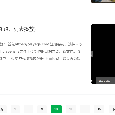
u8、列表播放)
首先https://playerjs.com 注册会员，选择喜欢
ayerjs.js文件上传到你的网站并调用该文件。 3.
标签中。 4. 集成代码播放容器 上面代码可以设置为简
m
1
…
9
10
11
…
15
页