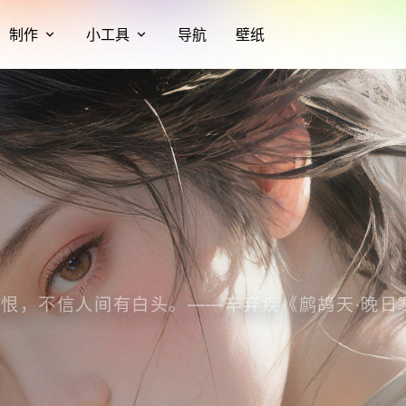
制作
小工具
导航
壁纸
恨，不信人间有白头。——辛弃疾《鹧鸪天·晚日