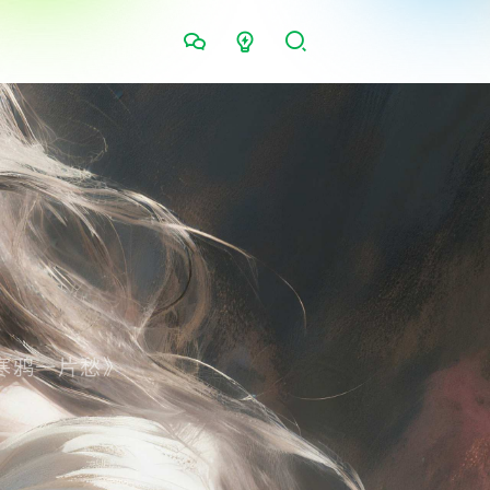
寒鸦一片愁》
|