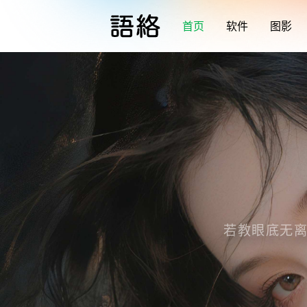
首页
软件
图影
若教眼底无离