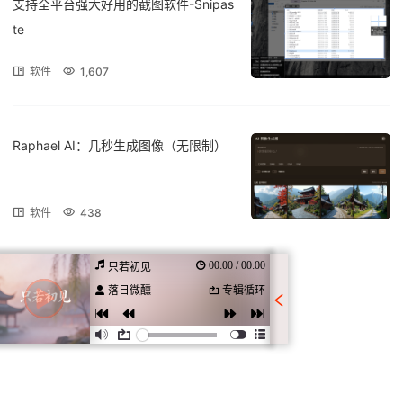
支持全平台强大好用的截图软件-Snipas
te
软件
1,607
Raphael AI：几秒生成图像（无限制）
软件
438
00:00 / 00:00
只若初见
落日微醺
专辑循环