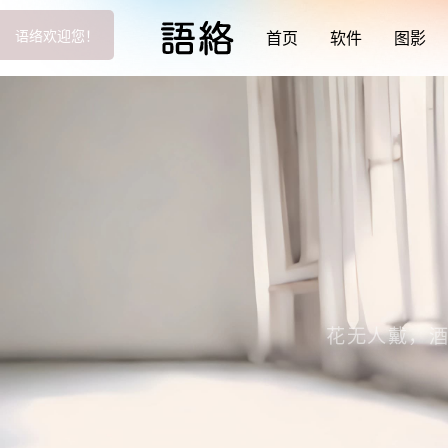
语络欢迎您！
首页
软件
图影
花无人戴，酒