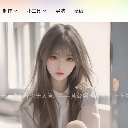
制作
小工具
导航
壁纸
无人劝，醉也无人管。——黄公绍《青玉案·年年