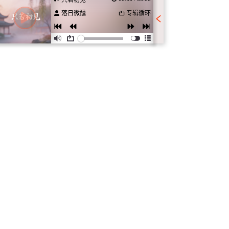
只若初见
落日微醺
专辑循环