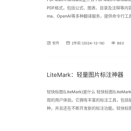
PDF格式，包括公式、图表、目录及注释等内容。该
ma、OpenAI等多种翻译服务，提供命令行
能包括支持在线PDF翻译、免费公共服务上线
软件
2年前 (2024-12-18)
863
LiteMark：轻量图片标注神器
轻快标图(LiteMark)是什么 轻快标图(Li
观的用户体验。它拥有丰富的标注工具，包括
种，并且还在不断开发新的标注功能。轻快标图强调
等多平台使用，满足不同场景下的标注需求。
少用户操作步骤，并提