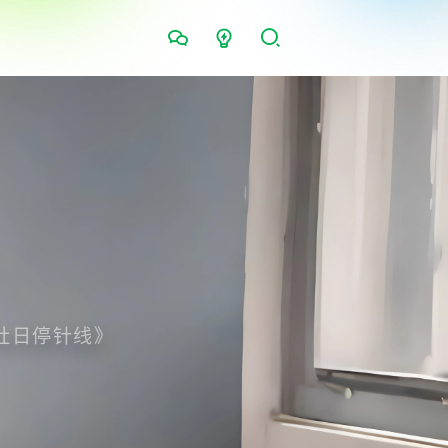
社日停针线》
|