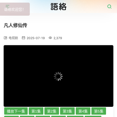
语络欢迎您！
凡人修仙传
电视剧
2025-07-19
2,379
播放下一集
第1集
第2集
第3集
第4集
第5集