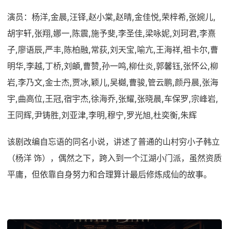
演员：杨洋,金晨,汪铎,赵小棠,赵晴,金佳悦,荣梓希,张婉儿,
胡宇轩,张翔,娜一,陈震,施予斐,李圣佳,梁咏妮,刘珂君,李熹
子,廖语辰,严丰,陈柏融,常荻,刘天宝,喻亢,王海祥,祖卡尔,曹
明华,李越,丁桥,刘頔,曹赞,孙一鸣,柳仕炎,郭馨钰,张怀公,柳
岩,李乃文,金士杰,贾冰,颖儿,吴樾,曹骏,管云鹏,颜丹晨,张海
宇,曲高位,王冠,宿宇杰,徐海乔,张耀,张晓晨,车保罗,宗峰岩,
王同辉,尹铸胜,刘亚津,李明,穆宁,罗光旭,杜奕衡,朱辉
该剧改编自忘语的同名小说，讲述了普通的山村穷小子韩立
（杨洋 饰），偶然之下，跨入到一个江湖小门派，虽然资质
平庸，但依靠自身努力和合理算计最后修炼成仙的故事。